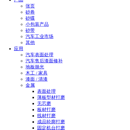
张页
砂卷
砂碟
小包装产品
砂带
汽车工业市场
其他
应用
汽车表面处理
汽车售后漆面修补
地板抛光
木工 / 家具
漆面 / 清漆
金属
表面处理
薄板型材打磨
无芯磨
板材打磨
线材打磨
成品轮廓打磨
固定机台打磨